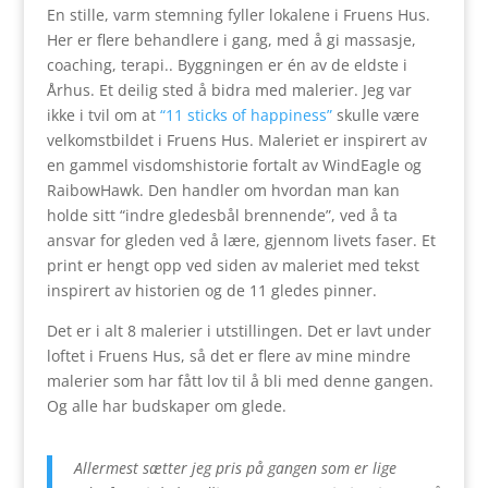
En stille, varm stemning fyller lokalene i Fruens Hus.
Her er flere behandlere i gang, med å gi massasje,
coaching, terapi.. Byggningen er én av de eldste i
Århus. Et deilig sted å bidra med malerier. Jeg var
ikke i tvil om at
“11 sticks of happiness”
skulle være
velkomstbildet i Fruens Hus. Maleriet er inspirert av
en gammel visdomshistorie fortalt av WindEagle og
RaibowHawk. Den handler om hvordan man kan
holde sitt “indre gledesbål brennende”, ved å ta
ansvar for gleden ved å lære, gjennom livets faser. Et
print er hengt opp ved siden av maleriet med tekst
inspirert av historien og de 11 gledes pinner.
Det er i alt 8 malerier i utstillingen. Det er lavt under
loftet i Fruens Hus, så det er flere av mine mindre
malerier som har fått lov til å bli med denne gangen.
Og alle har budskaper om glede.
Allermest sætter jeg pris på gangen som er lige