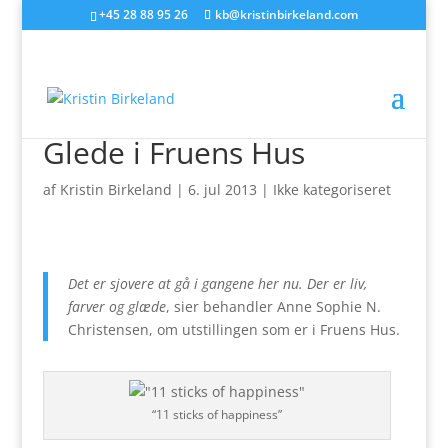
+45 28 88 95 26
kb@kristinbirkeland.com
Glede i Fruens Hus
af
Kristin Birkeland
|
6. jul 2013
|
Ikke kategoriseret
Det er sjovere at gå i gangene her nu. Der er liv,
farver og glæde
, sier behandler Anne Sophie N.
Christensen, om utstillingen som er i Fruens Hus.
“11 sticks of happiness”