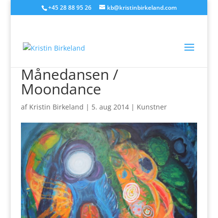
+45 28 88 95 26
kb@kristinbirkeland.com
Månedansen /
Moondance
af
Kristin Birkeland
|
5. aug 2014
|
Kunstner